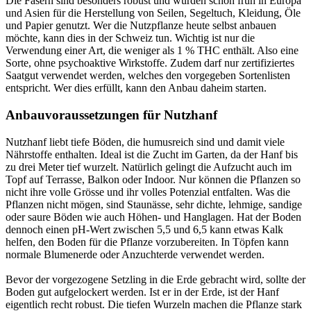
Die Fasern sind besonders robust und wurden schon früh in Europa
und Asien für die Herstellung von Seilen, Segeltuch, Kleidung, Öle
und Papier genutzt. Wer die Nutzpflanze heute selbst anbauen
möchte, kann dies in der Schweiz tun. Wichtig ist nur die
Verwendung einer Art, die weniger als 1 % THC enthält. Also eine
Sorte, ohne psychoaktive Wirkstoffe. Zudem darf nur zertifiziertes
Saatgut verwendet werden, welches den vorgegeben Sortenlisten
entspricht. Wer dies erfüllt, kann den Anbau daheim starten.
Anbauvoraussetzungen für Nutzhanf
Nutzhanf liebt tiefe Böden, die humusreich sind und damit viele
Nährstoffe enthalten. Ideal ist die Zucht im Garten, da der Hanf bis
zu drei Meter tief wurzelt. Natürlich gelingt die Aufzucht auch im
Topf auf Terrasse, Balkon oder Indoor. Nur können die Pflanzen so
nicht ihre volle Grösse und ihr volles Potenzial entfalten. Was die
Pflanzen nicht mögen, sind Staunässe, sehr dichte, lehmige, sandige
oder saure Böden wie auch Höhen- und Hanglagen. Hat der Boden
dennoch einen pH-Wert zwischen 5,5 und 6,5 kann etwas Kalk
helfen, den Boden für die Pflanze vorzubereiten. In Töpfen kann
normale Blumenerde oder Anzuchterde verwendet werden.
Bevor der vorgezogene Setzling in die Erde gebracht wird, sollte der
Boden gut aufgelockert werden. Ist er in der Erde, ist der Hanf
eigentlich recht robust. Die tiefen Wurzeln machen die Pflanze stark