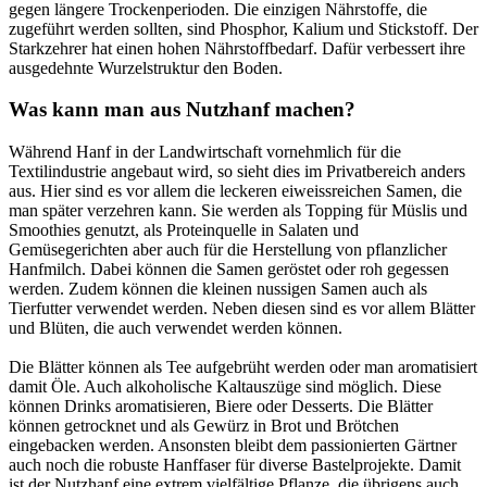
gegen längere Trockenperioden. Die einzigen Nährstoffe, die
zugeführt werden sollten, sind Phosphor, Kalium und Stickstoff. Der
Starkzehrer hat einen hohen Nährstoffbedarf. Dafür verbessert ihre
ausgedehnte Wurzelstruktur den Boden.
Was kann man aus Nutzhanf machen?
Während Hanf in der Landwirtschaft vornehmlich für die
Textilindustrie angebaut wird, so sieht dies im Privatbereich anders
aus. Hier sind es vor allem die leckeren eiweissreichen Samen, die
man später verzehren kann. Sie werden als Topping für Müslis und
Smoothies genutzt, als Proteinquelle in Salaten und
Gemüsegerichten aber auch für die Herstellung von pflanzlicher
Hanfmilch. Dabei können die Samen geröstet oder roh gegessen
werden. Zudem können die kleinen nussigen Samen auch als
Tierfutter verwendet werden. Neben diesen sind es vor allem Blätter
und Blüten, die auch verwendet werden können.
Die Blätter können als Tee aufgebrüht werden oder man aromatisiert
damit Öle. Auch alkoholische Kaltauszüge sind möglich. Diese
können Drinks aromatisieren, Biere oder Desserts. Die Blätter
können getrocknet und als Gewürz in Brot und Brötchen
eingebacken werden. Ansonsten bleibt dem passionierten Gärtner
auch noch die robuste Hanffaser für diverse Bastelprojekte. Damit
ist der Nutzhanf eine extrem vielfältige Pflanze, die übrigens auch