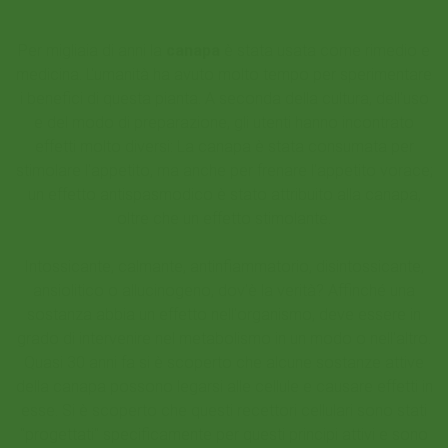
Per migliaia di anni la
canapa
è stata usata come rimedio e
medicina. L'umanità ha avuto molto tempo per sperimentare
i benefici di questa pianta. A seconda della cultura, dell'uso
e del modo di preparazione, gli utenti hanno incontrato
effetti molto diversi: La canapa è stata consumata per
stimolare l'appetito, ma anche per frenare l'appetito vorace;
un effetto antispasmodico è stato attribuito alla canapa,
oltre che un effetto stimolante.
Intossicante, calmante, antinfiammatorio, disintossicante,
ansiolitico o allucinogeno, dov'è la verità? Affinché una
sostanza abbia un effetto nell'organismo, deve essere in
grado di intervenire nel metabolismo in un modo o nell'altro.
Quasi 30 anni fa si è scoperto che alcune sostanze attive
della canapa possono legarsi alle cellule e causare effetti in
esse. Si è scoperto che questi recettori cellulari sono stati
"progettati" specificamente per questi principi attivi e sono