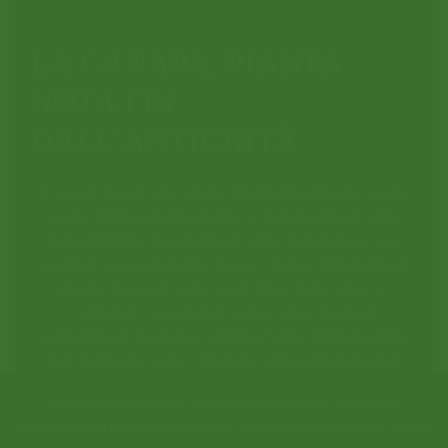
LA CANAPA, PIANTA
NOTA FIN
DALL'ANTICHITÀ
Si scoprì presto che alcuni dei principi attivi del corpo
erano chimicamente identici ad alcuni principi attivi
della
canapa
. Questi principi attivi endogeni e i loro
recettori associati hanno preso il nome dalla pianta di
canapa stessa: il nome scientifico della canapa è
cannabis, i suoi principi attivi sono chiamati
cannabinoidi. Sostanze chimicamente simili prodotte
dall'organismo sono chiamate endocannabinoidi, il
luogo dove queste sostanze si legano sono chiamati
Wir nutzen Cookies, um dich auf unserer Webseite
recettori dei cannabinoidi. I recettori sono di solito siti
bestmöglich mit Informationen versorgen zu können. Wenn
di legame in o su tessuti corporei ai quali alcune