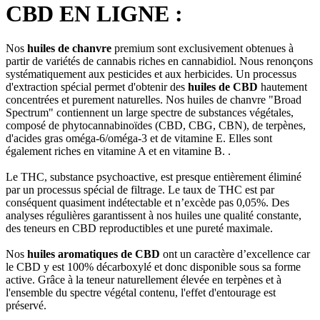
CBD EN LIGNE :
Nos
huiles de chanvre
premium sont exclusivement obtenues à
partir de variétés de cannabis riches en cannabidiol. Nous renonçons
systématiquement aux pesticides et aux herbicides. Un processus
d'extraction spécial permet d'obtenir des
huiles de CBD
hautement
concentrées et purement naturelles. Nos huiles de chanvre "Broad
Spectrum" contiennent un large spectre de substances végétales,
composé de phytocannabinoïdes (CBD, CBG, CBN), de terpènes,
d'acides gras oméga-6/oméga-3 et de vitamine E. Elles sont
également riches en vitamine A et en vitamine B. .
Le THC, substance psychoactive, est presque entièrement éliminé
par un processus spécial de filtrage. Le taux de THC est par
conséquent quasiment indétectable et n’excède pas 0,05%. Des
analyses régulières garantissent à nos huiles une qualité constante,
des teneurs en CBD reproductibles et une pureté maximale.
Nos
huiles aromatiques de CBD
ont un caractère d’excellence car
le CBD y est 100% décarboxylé et donc disponible sous sa forme
active. Grâce à la teneur naturellement élevée en terpènes et à
l'ensemble du spectre végétal contenu, l'effet d'entourage est
préservé.