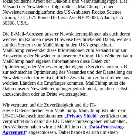
sozialpolitische Arbeit der Diakonie und Veranstaltungstipps. Der
Versand der Newsletter erfolgt mittels „MailChimp“, einer
Newsletterversandplattform des US-Anbieters Rocket Science
Group, LLC, 675 Ponce De Leon Ave NE #5000, Atlanta, GA
30308, USA.
Die E-Mail-Adressen unserer Newsletterempfänger, als auch deren
weitere, im Rahmen dieser Hinweise beschriebenen Daten, werden
auf den Servern von MailChimp in den USA gespeichert.
MailChimp verwendet diese Informationen zum Versand und zur
Auswertung der Newsletter in unserem Auftrag. Des Weiteren kann
MailChimp nach eigenen Informationen diese Daten zur
Optimierung oder Verbesserung der eigenen Services nutzen, z.B.
zur technischen Optimierung des Versandes und der Darstellung der
Newsletter oder für wirtschaftliche Zwecke, um zu bestimmen aus
welchen Ländern die Empfänger kommen. MailChimp nutzt die
Daten unserer Newsletterempfänger jedoch nicht, um diese selbst
anzuschreiben oder an Dritte weiterzugeben.
Wir vertrauen auf die Zuverlässigkeit und die IT-
sowie Datensicherheit von MailChimp. MailChimp ist unter dem
US-EU-Datenschutzabkommen „
Privacy Shield
“ zertifiziert und
verpflichtet sich damit die EU-Datenschutzvorgaben einzuhalten.
Des Weiteren haben wir mit MailChimp ein „
Data-Processing-
Agreement
“ abgeschlossen. Dabei handelt es sich um einen