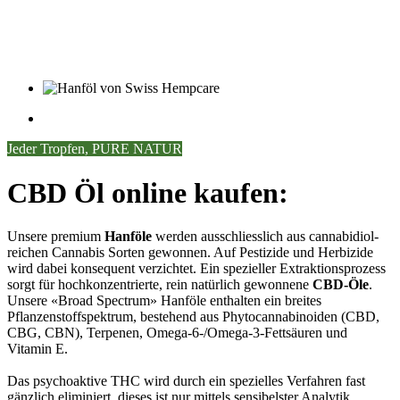
Jeder Tropfen, PURE NATUR
CBD Öl online kaufen:
Unsere premium
Hanföle
werden ausschliesslich aus cannabidiol-
reichen Cannabis Sorten gewonnen. Auf Pestizide und Herbizide
wird dabei konsequent verzichtet. Ein spezieller Extraktionsprozess
sorgt für hochkonzentrierte, rein natürlich gewonnene
CBD-Öle
.
Unsere «Broad Spectrum» Hanföle enthalten ein breites
Pflanzenstoffspektrum, bestehend aus Phytocannabinoiden (CBD,
CBG, CBN), Terpenen, Omega-6-/Omega-3-Fettsäuren und
Vitamin E.
Das psychoaktive THC wird durch ein spezielles Verfahren fast
gänzlich eliminiert, dieses ist nur mittels sensibelster Analytik